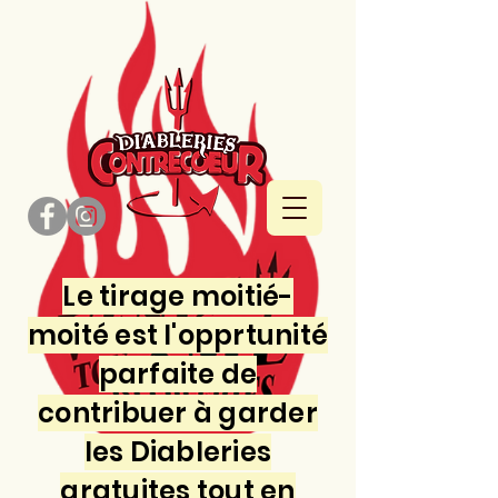
Le tirage moitié-
moité est l'opprtunité
parfaite de
contribuer à garder
les Diableries
gratuites tout en